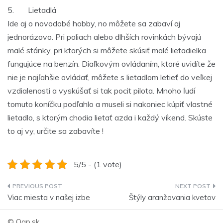
5. Lietadlá
Ide aj o novodobé hobby, no môžete sa zabaví aj
jednorázovo. Pri poliach alebo dlhších rovinkách bývajú
malé stánky, pri ktorých si môžete skúsiť malé lietadielka
fungujúce na benzín. Diaľkovým ovládaním, ktoré uvidíte že
nie je najľahšie ovládať, môžete s lietadlom letieť do veľkej
vzdialenosti a vyskúšať si tak pocit pilota. Mnoho ľudí
tomuto koníčku podľahlo a museli si nakoniec kúpiť vlastné
lietadlo, s ktorým chodia lietať azda i každý víkend. Skúste
to aj vy, určite sa zabavíte !
5/5 - (1 vote)
Navigace
Viac miesta v našej izbe
Štýly aranžovania kvetov
pro
© Qqp.sk