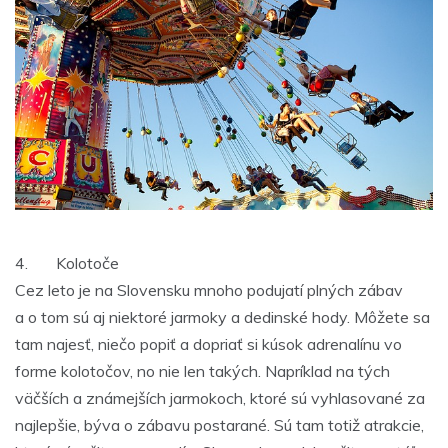
4. Kolotoče
Cez leto je na Slovensku mnoho podujatí plných zábav
a o tom sú aj niektoré jarmoky a dedinské hody. Môžete sa
tam najesť, niečo popiť a dopriať si kúsok adrenalínu vo
forme kolotočov, no nie len takých. Napríklad na tých
väčších a známejších jarmokoch, ktoré sú vyhlasované za
najlepšie, býva o zábavu postarané. Sú tam totiž atrakcie,