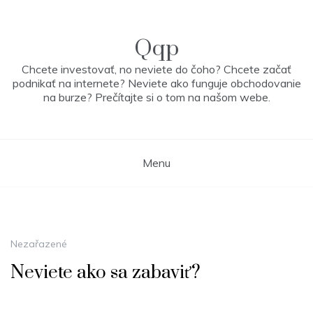
Skip
to
content
Qqp
Chcete investovať, no neviete do čoho? Chcete začať
podnikať na internete? Neviete ako funguje obchodovanie
na burze? Prečítajte si o tom na našom webe.
Menu
Nezařazené
Neviete ako sa zabaviť?