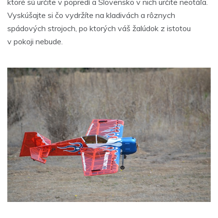
ktoré sú určite v popredí a Slovensko v nich určite neotáľa.
Vyskúšajte si čo vydržíte na kladivách a rôznych
spádových strojoch, po ktorých váš žalúdok z istotou
v pokoji nebude.