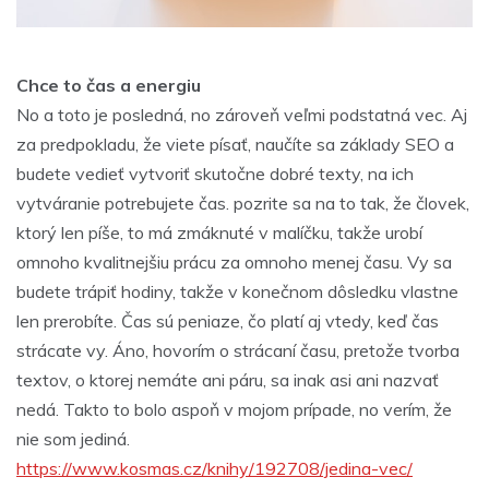
Chce to čas a energiu
No a toto je posledná, no zároveň veľmi podstatná vec. Aj
za predpokladu, že viete písať, naučíte sa základy SEO a
budete vedieť vytvoriť skutočne dobré texty, na ich
vytváranie potrebujete čas. pozrite sa na to tak, že človek,
ktorý len píše, to má zmáknuté v malíčku, takže urobí
omnoho kvalitnejšiu prácu za omnoho menej času. Vy sa
budete trápiť hodiny, takže v konečnom dôsledku vlastne
len prerobíte. Čas sú peniaze, čo platí aj vtedy, keď čas
strácate vy. Áno, hovorím o strácaní času, pretože tvorba
textov, o ktorej nemáte ani páru, sa inak asi ani nazvať
nedá. Takto to bolo aspoň v mojom prípade, no verím, že
nie som jediná.
https://www.kosmas.cz/knihy/192708/jedina-vec/