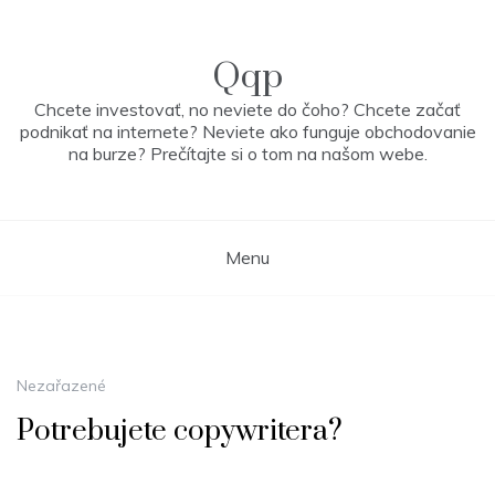
Skip
to
content
Qqp
Chcete investovať, no neviete do čoho? Chcete začať
podnikať na internete? Neviete ako funguje obchodovanie
na burze? Prečítajte si o tom na našom webe.
Menu
Nezařazené
Potrebujete copywritera?