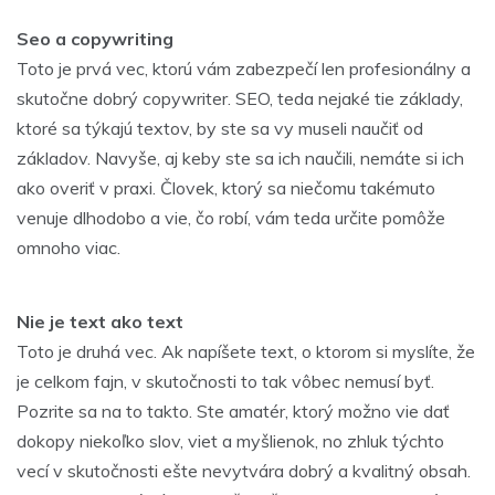
Seo a copywriting
Toto je prvá vec, ktorú vám zabezpečí len profesionálny a
skutočne dobrý copywriter. SEO, teda nejaké tie základy,
ktoré sa týkajú textov, by ste sa vy museli naučiť od
základov. Navyše, aj keby ste sa ich naučili, nemáte si ich
ako overiť v praxi. Človek, ktorý sa niečomu takémuto
venuje dlhodobo a vie, čo robí, vám teda určite pomôže
omnoho viac.
Nie je text ako text
Toto je druhá vec. Ak napíšete text, o ktorom si myslíte, že
je celkom fajn, v skutočnosti to tak vôbec nemusí byť.
Pozrite sa na to takto. Ste amatér, ktorý možno vie dať
dokopy niekoľko slov, viet a myšlienok, no zhluk týchto
vecí v skutočnosti ešte nevytvára dobrý a kvalitný obsah.