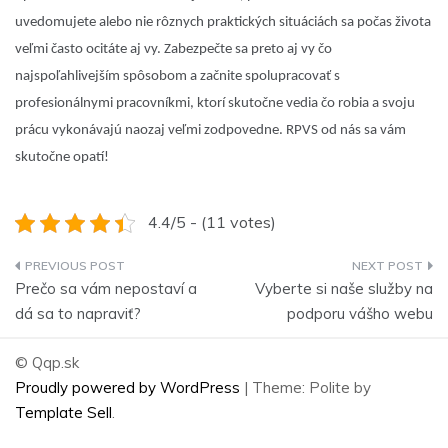
uvedomujete alebo nie rôznych praktických situáciách sa počas života
veľmi často ocitáte aj vy. Zabezpečte sa preto aj vy čo
najspoľahlivejším spôsobom a začnite spolupracovať s
profesionálnymi pracovníkmi, ktorí skutočne vedia čo robia a svoju
prácu vykonávajú naozaj veľmi zodpovedne.
RPVS
od nás sa vám
skutočne opatí!
4.4/5 - (11 votes)
Navigace
Prečo sa vám nepostaví a
Vyberte si naše služby na
pro
dá sa to napraviť?
podporu vášho webu
příspěvek
© Qqp.sk
Proudly powered by WordPress
|
Theme: Polite by
Template Sell
.