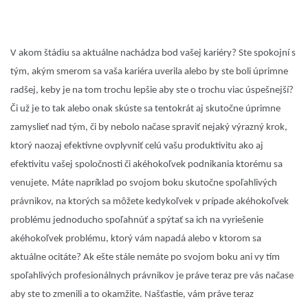
V akom štádiu sa aktuálne nachádza bod vašej kariéry? Ste spokojní s
tým, akým smerom sa vaša kariéra uverila alebo by ste boli úprimne
radšej, keby je na tom trochu lepšie aby ste o trochu viac úspešnejší?
Či už je to tak alebo onak skúste sa tentokrát aj skutočne úprimne
zamyslieť nad tým, či by nebolo načase spraviť nejaký výrazný krok,
ktorý naozaj efektívne ovplyvniť celú vašu produktivitu ako aj
efektivitu vašej spoločnosti či akéhokoľvek podnikania ktorému sa
venujete. Máte napríklad po svojom boku skutočne spoľahlivých
právnikov, na ktorých sa môžete kedykoľvek v prípade akéhokoľvek
problému jednoducho spoľahnúť a spýtať sa ich na vyriešenie
akéhokoľvek problému, ktorý vám napadá alebo v ktorom sa
aktuálne ocitáte? Ak ešte stále nemáte po svojom boku ani vy tím
spoľahlivých profesionálnych právnikov je práve teraz pre vás načase
aby ste to zmenili a to okamžite. Našťastie, vám práve teraz