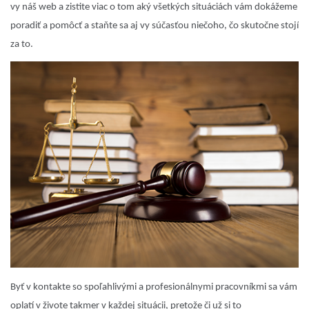
vy náš web a zistite viac o tom aký všetkých situáciách vám dokážeme
poradiť a pomôcť a staňte sa aj vy súčasťou niečoho, čo skutočne stojí
za to.
Byť v kontakte so spoľahlivými a profesionálnymi pracovníkmi sa vám
oplatí v živote takmer v každej situácii, pretože či už si to