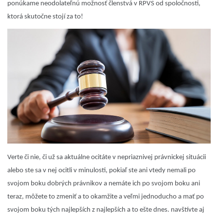
ponúkame neodolateľnú možnosť členstvá v RPVS od spoločnosti,
ktorá skutočne stojí za to!
Verte či nie, či už sa aktuálne ocitáte v nepriaznivej právnickej situácii
alebo ste sa v nej ocitli v minulosti, pokiaľ ste ani vtedy nemali po
svojom boku dobrých právnikov a nemáte ich po svojom boku ani
teraz, môžete to zmeniť a to okamžite a veľmi jednoducho a mať po
svojom boku tých najlepších z najlepších a to ešte dnes. navštívte aj