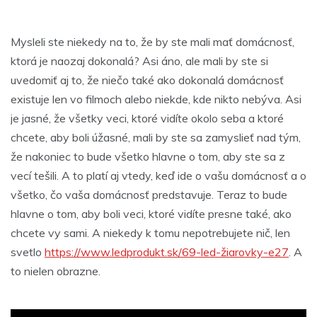
Mysleli ste niekedy na to, že by ste mali mať domácnosť,
ktorá je naozaj dokonalá? Asi áno, ale mali by ste si
uvedomiť aj to, že niečo také ako dokonalá domácnosť
existuje len vo filmoch alebo niekde, kde nikto nebýva. Asi
je jasné, že všetky veci, ktoré vidíte okolo seba a ktoré
chcete, aby boli úžasné, mali by ste sa zamyslieť nad tým,
že nakoniec to bude všetko hlavne o tom, aby ste sa z
vecí tešili. A to platí aj vtedy, keď ide o vašu domácnosť a o
všetko, čo vaša domácnosť predstavuje. Teraz to bude
hlavne o tom, aby boli veci, ktoré vidíte presne také, ako
chcete vy sami. A niekedy k tomu nepotrebujete nič, len
svetlo
https://www.ledprodukt.sk/69-led-žiarovky-e27
. A
to nielen obrazne.