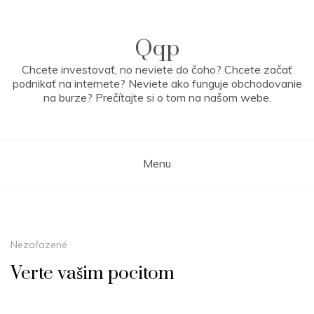
Skip
to
content
Qqp
Chcete investovať, no neviete do čoho? Chcete začať
podnikať na internete? Neviete ako funguje obchodovanie
na burze? Prečítajte si o tom na našom webe.
Menu
Nezařazené
Verte vašim pocitom