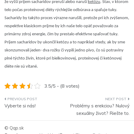
že vyšší príjem sacharidov preruší alebo naruší
ketózu
. Stav, v ktorom
telo počas proteínovej diéty rýchlejšie odbúrava a spaľuje tuky.
Sacharidy by takýto proces výrazne narušili, pretože pri ich zvýšenom,
respektíve klasickom príjme by ich naše telo opäť považovalo za
primárny zdroj energie, čím by prestalo efektívne spaľovať tuky.
Príjem sacharidov by ukončil ketózu a to napríklad vtedy, ak by sme
skonzumovali jeden- dva rožky či vypili jedno pivo, čo sú potraviny
plné týchto živín, ktoré pri bielkovinovej, proteínovej či ketónovej
diéte nie sú vítané.
3.5/5 - (8 votes)
Navigace
Vyberte si nás!
Problémy s erekciou? Nulový
pro
sexuálny život? Riešte to.
příspěvek
© Qqp.sk