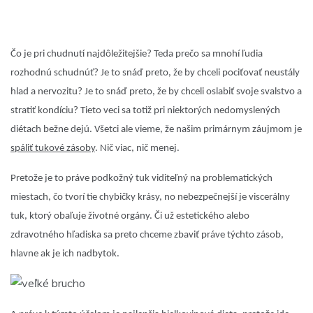
Čo je pri chudnutí najdôležitejšie? Teda prečo sa mnohí ľudia
rozhodnú schudnúť? Je to snáď preto, že by chceli pociťovať neustály
hlad a nervozitu? Je to snáď preto, že by chceli oslabiť svoje svalstvo a
stratiť kondíciu? Tieto veci sa totiž pri niektorých nedomyslených
diétach bežne dejú. Všetci ale vieme, že našim primárnym záujmom je
spáliť tukové zásoby
. Nič viac, nič menej.
Pretože je to práve podkožný tuk viditeľný na problematických
miestach, čo tvorí tie chybičky krásy, no nebezpečnejší je viscerálny
tuk, ktorý obaľuje životné orgány. Či už estetického alebo
zdravotného hľadiska sa preto chceme zbaviť práve týchto zásob,
hlavne ak je ich nadbytok.