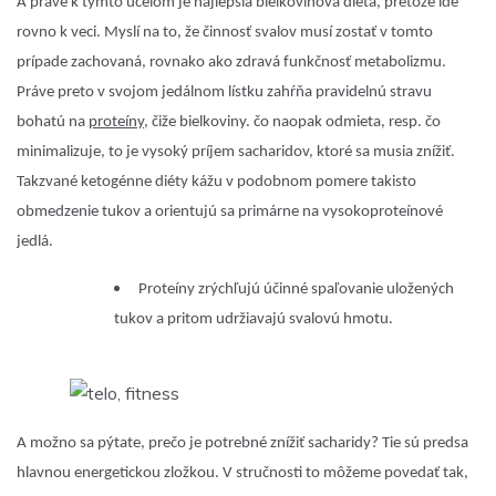
A práve k týmto účelom je najlepšia
bielkovinová dieta
, pretože ide
rovno k veci. Myslí na to, že činnosť svalov musí zostať v tomto
prípade zachovaná, rovnako ako zdravá funkčnosť metabolizmu.
Práve preto v svojom jedálnom lístku zahŕňa pravidelnú stravu
bohatú na
proteíny
, čiže bielkoviny. čo naopak odmieta, resp. čo
minimalizuje, to je vysoký príjem sacharidov, ktoré sa musia znížiť.
Takzvané ketogénne diéty kážu v podobnom pomere takisto
obmedzenie tukov a orientujú sa primárne na vysokoproteínové
jedlá.
Proteíny zrýchľujú účinné spaľovanie uložených
tukov a pritom udržiavajú svalovú hmotu.
A možno sa pýtate, prečo je potrebné znížiť sacharidy? Tie sú predsa
hlavnou energetickou zložkou. V stručnosti to môžeme povedať tak,