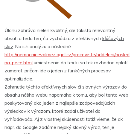
Úlohu zohráva nielen kvalitný, ale takisto relevantný
obsah a teda ten, čo vychádza z efektívnych
kľúčových
slov
. Na ich analýzu a následné
http://nemocnicevalmez.agel.cz/pracoviste/oddeleni/nasled
na-pece.html
umiestnenie do textu sa tak rozhodne oplatí
zamerať, pričom ide o jeden z funkčných procesov
optimalizácie.
Zahrnutie týchto efektívnych slov či slovných výrazov do
obsahu nášho webu napomáha k tomu, aby bol tento web
poskytovaný ako jeden z najlepšie zodpovedajúcich
výsledkov k výrazom, ktoré zadal užívateľ do
vyhľadávača. Aj z vlastnej skúsenosti totiž vieme, že ak
napr. do Google zadáme nejaký slovný výraz, ten je