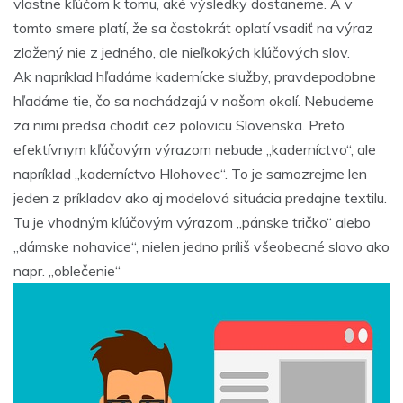
vlastne kľúčom k tomu, aké výsledky dostaneme. A v
tomto smere platí, že sa častokrát oplatí vsadiť na výraz
zložený nie z jedného, ale nieľkokých kľúčových slov.
Ak napríklad hľadáme kadernícke služby, pravdepodobne
hľadáme tie, čo sa nachádzajú v našom okolí. Nebudeme
za nimi predsa chodiť cez polovicu Slovenska. Preto
efektívnym kľúčovým výrazom nebude „kaderníctvo“, ale
napríklad „kaderníctvo Hlohovec“. To je samozrejme len
jeden z príkladov ako aj modelová situácia predajne textilu.
Tu je vhodným kľúčovým výrazom „pánske tričko“ alebo
„dámske nohavice“, nielen jedno príliš všeobecné slovo ako
napr. „oblečenie“