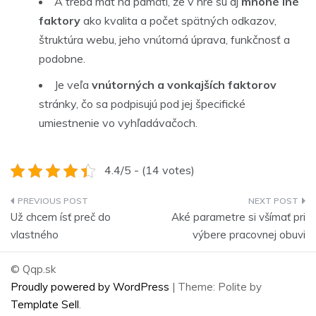
A treba mať na pamäti, že v hre sú aj
mnohé iné
faktory
ako kvalita a počet spätných odkazov,
štruktúra webu, jeho vnútorná úprava, funkčnosť a
podobne.
Je veľa
vnútorných a vonkajších faktorov
stránky, čo sa podpisujú pod jej špecifické
umiestnenie vo vyhľadávačoch.
4.4/5 - (14 votes)
Navigace
Už chcem ísť preč do
Aké parametre si všímať pri
pro
vlastného
výbere pracovnej obuvi
příspěvek
© Qqp.sk
Proudly powered by WordPress
|
Theme: Polite by
Template Sell
.