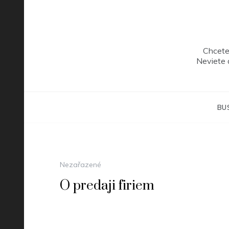
Skip
to
content
Chcete
Neviete 
BU
Nezařazené
O predaji firiem