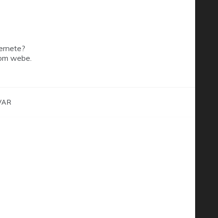
ernete?
šom webe.
VAR