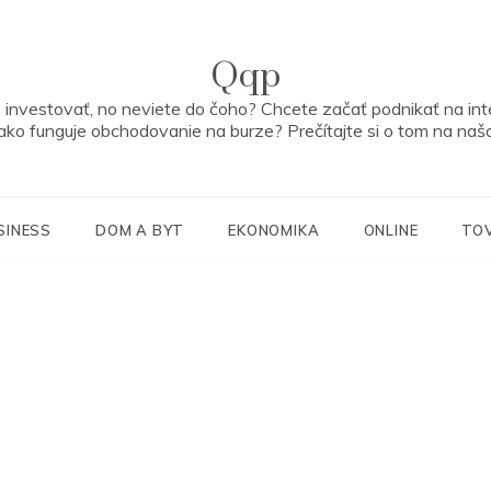
Qqp
 investovať, no neviete do čoho? Chcete začať podnikať na int
ako funguje obchodovanie na burze? Prečítajte si o tom na na
SINESS
DOM A BYT
EKONOMIKA
ONLINE
TO