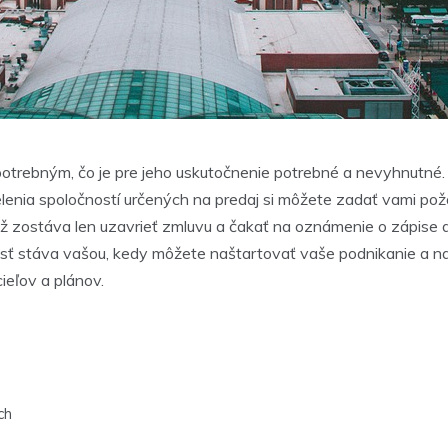
otrebným, čo je pre jeho uskutočnenie potrebné a nevyhnutné.
elenia spoločností určených na predaj si môžete zadať vami pož
 už zostáva len uzavrieť zmluvu a čakať na oznámenie o zápise
osť stáva vašou, kedy môžete naštartovať vaše podnikanie a na
eľov a plánov.
ch