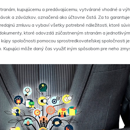
 stranám, kupujúcemu a predávajúcemu, vytvárané vhodné a vý
dávok a záväzkov, označená ako účtovne čistá. Za to garantuje 
predajnú zmluvu a vybaví všetky potrebné náležitosti, ktoré s
y, dokumenty, ktoré odovzdá zúčastneným stranám a jednotlivým
cie kúpy spoločnosti pomocou sprostredkovateľskej spoločnosti
ho. Kupujúci môže daný čas využiť iným spôsobom pre neho zmys