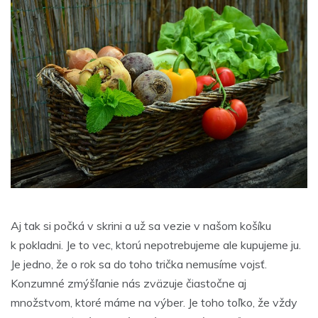
Aj tak si počká v skrini a už sa vezie v našom košíku
k pokladni. Je to vec, ktorú nepotrebujeme ale kupujeme ju.
Je jedno, že o rok sa do toho trička nemusíme vojsť.
Konzumné zmýšľanie nás zväzuje čiastočne aj
množstvom, ktoré máme na výber. Je toho toľko, že vždy