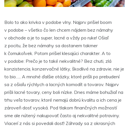
Bolo to ako krivka v podobe vlny. Najprv prišiel boom
v podobe – všetko čo len chcem nájdem bez námahy
v obchode a je to super, lacné a vždy po ruke! Ošiaľ
z pocitu, že bez námahy sa dostanem takmer
k čomukoľvek. Potom prišiel klesajúci charakter. A to
v podobe: Prečo je to také nekvalitné? Bez chuti, zlá
konzistencia, konzervačné látky, škodlivé na zdravie, nie je
to bio….. A mnohé ďalšie otázky, ktoré prišli po prebudení
sa z ošiaľu rýchlych a lacných komodít a tovarov. Najprv
prišli lacné tovary, ceny boli nízke. Dnes máme bohužiaľ na
trhu veľa tovarov, ktoré nemajú dobrú kvalitu a ich cena je
zároveň dosť vysoká. Pod tlakom finančných možností
sme ale nútený nakupovať často aj nekvalitné potraviny.
Viacerí z nás si povedali dosť! Záhrady sa z okrasných