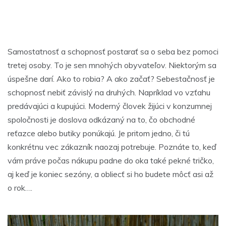
Samostatnosť a schopnosť postarať sa o seba bez pomoci
tretej osoby. To je sen mnohých obyvateľov. Niektorým sa
úspešne darí. Ako to robia? A ako začať?
Sebestačnosť je
schopnosť nebiť závislý na druhých. Napríklad vo vzťahu
predávajúci a kupujúci. Moderný človek žijúci v konzumnej
spoločnosti je doslova odkázaný na to, čo obchodné
reťazce alebo butiky ponúkajú. Je pritom jedno, či tú
konkrétnu vec zákazník naozaj potrebuje. Poznáte to, keď
vám práve počas nákupu padne do oka také pekné tričko,
aj keď je koniec sezóny, a obliecť si ho budete môcť asi až
o rok….