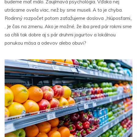
budeme mať málo. Zaujímavá psychológia. Vďaka nej
utrácame oveľa viac, než by sme museli. A to je chyba.
Rodinný rozpočet potom zaťažujeme doslova ,,hlúposťami,,
. Je čas na zmenu. Ako je možné, že iba pred pár rokmi sme
sa cítili tak dobre aj s pár druhmi jogurtov a lokálnou
ponukou mäsa a odevov alebo obuvi?