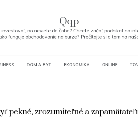
Qqp
 investovať, no neviete do čoho? Chcete začať podnikať na int
ako funguje obchodovanie na burze? Prečítajte si o tom na na
SINESS
DOM A BYT
EKONOMIKA
ONLINE
TO
ť pekné, zrozumiteľné a zapamätateľ