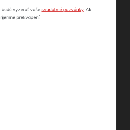
ako budú vyzerať vaše
svadobné pozvánky
. Ak
príjemne prekvapení.