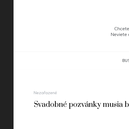
Skip
to
content
Chcete
Neviete 
BU
Nezařazené
Svadobné pozvánky musia by