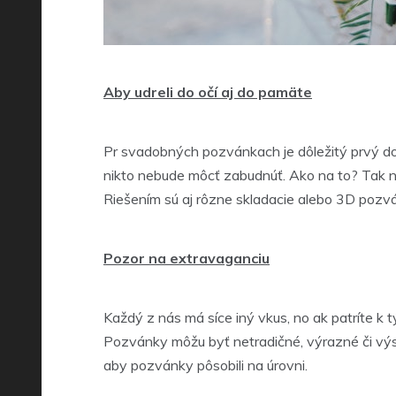
Aby udreli do očí aj do pamäte
Pr svadobných pozvánkach je dôležitý prvý doj
nikto nebude môcť zabudnúť. Ako na to? Tak na
Riešením sú aj rôzne skladacie alebo 3D pozván
Pozor na extravaganciu
Každý z nás má síce iný vkus, no ak patríte k t
Pozvánky môžu byť netradičné, výrazné či výst
aby pozvánky pôsobili na úrovni.