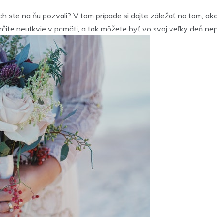
ých ste na ňu pozvali? V tom prípade si dajte záležať na tom, 
rčite neutkvie v pamäti, a tak môžete byť vo svoj veľký deň ne