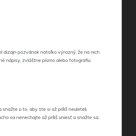
l dizajn pozvánok natoľko výrazný, že na nich
é nápisy, zvláštne písmo alebo fotografiu.
ažte o to, aby ste si až príliš neuleteli.
ho sa nenechajte až príliš uniesť a snažte sa,