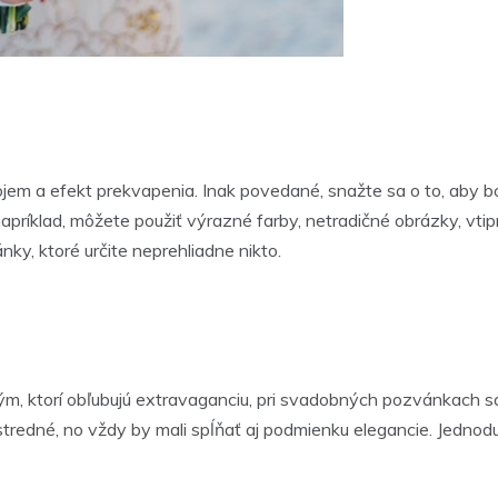
em a efekt prekvapenia. Inak povedané, snažte sa o to, aby bo
príklad, môžete použiť výrazné farby, netradičné obrázky, vtipn
ky, ktoré určite neprehliadne nikto.
ým, ktorí obľubujú extravaganciu, pri svadobných pozvánkach sa sn
redné, no vždy by mali spĺňať aj podmienku elegancie. Jednoduc