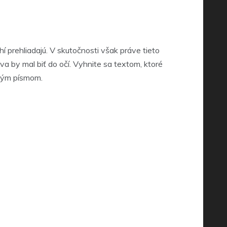
í prehliadajú. V skutočnosti však práve tieto
va by mal biť do očí. Vyhnite sa textom, ktoré
ľkým písmom.